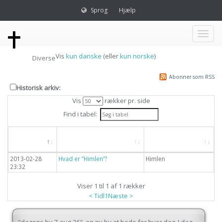
Sprog
Hjælp
Toggl
Vis
kun danske
(eller
kun norske
)
Diverse
naviga
Abonner som RSS
Historisk arkiv:
Vis
rækker pr. side
Find i tabel:
Dato
Overskrift
Emne
2013-02-28
Hvad er ”Himlen”?
Himlen
23:32
Viser 1 til 1 af 1 rækker
< Tidl
1
Næste >