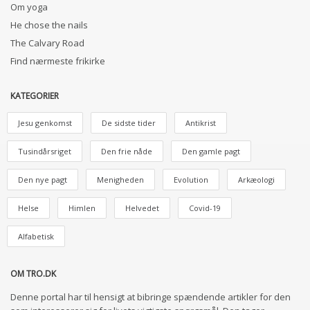
Om yoga
He chose the nails
The Calvary Road
Find nærmeste frikirke
KATEGORIER
Jesu genkomst
De sidste tider
Antikrist
Tusindårsriget
Den frie nåde
Den gamle pagt
Den nye pagt
Menigheden
Evolution
Arkæologi
Helse
Himlen
Helvedet
Covid-19
Alfabetisk
OM TRO.DK
Denne portal har til hensigt at bibringe spændende artikler for den