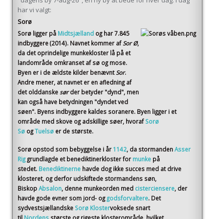
"dagens by 7-aug-26", en ny by at bede for hver dag. I dag
har vi valgt:
Sorø
Sorø
ligger på
Midtsjælland
og har 7.845
indbyggere (2014)
. Navnet kommer af
Sor Ø
,
da det oprindelige munkekloster lå på et
landområde omkranset af sø og mose.
Byen er i de ældste kilder benævnt
Sor
.
Andre mener, at navnet er en afledning af
det olddanske
sør
der betyder "dynd", men
kan også have betydningen "dyndet ved
søen". Byens indbyggere kaldes soranere. Byen ligger i et
område med skove og adskillige søer, hvoraf
Sorø
Sø
og
Tuelsø
er de største.
Sorø opstod som bebyggelse i år
1142
, da stormanden
Asser
Rig
grundlagde et benediktinerkloster for
munke
på
stedet.
Benediktinerne
havde dog ikke succes med at drive
klosteret, og derfor udskiftede stormandens søn,
Biskop
Absalon
, denne munkeorden med
cisterciensere
, der
havde gode evner som jord- og
godsforvaltere
. Det
sydvestsjællandske
Sorø Kloster
voksede snart
til
Nordens
største og rigeste klosterområde, hvilket