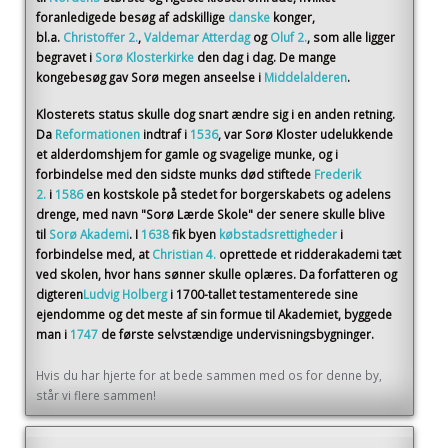
foranledigede besøg af adskillige
danske
konger,
bl.a.
Christoffer 2.
,
Valdemar Atterdag
og
Oluf 2.
, som alle ligger
begravet i
Sorø Klosterkirke
den dag i dag. De mange
kongebesøg gav Sorø megen anseelse i
Middelalderen
.
Klosterets status skulle dog snart ændre sig i en anden retning.
Da
Reformationen
indtraf i
1536
, var Sorø Kloster udelukkende
et alderdomshjem for gamle og svagelige munke, og i
forbindelse med den sidste munks død stiftede
Frederik
2.
i
1586
en kostskole på stedet for borgerskabets og adelens
drenge, med navn "Sorø Lærde Skole" der senere skulle blive
til
Sorø Akademi
. I
1638
fik byen
købstadsrettigheder
i
forbindelse med, at
Christian 4.
oprettede et ridderakademi tæt
ved skolen, hvor hans sønner skulle oplæres. Da forfatteren og
digteren
Ludvig Holberg
i 1700-tallet testamenterede sine
ejendomme og det meste af sin formue til Akademiet, byggede
man i
1747
de første selvstændige undervisningsbygninger.
Hvis du har hjerte for at bede sammen med os for denne by,
står vi flere sammen!