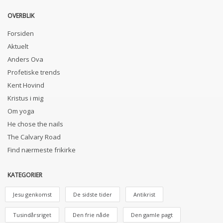
OVERBLIK
Forsiden
Aktuelt
Anders Ova
Profetiske trends
Kent Hovind
Kristus i mig
Om yoga
He chose the nails
The Calvary Road
Find nærmeste frikirke
KATEGORIER
Jesu genkomst
De sidste tider
Antikrist
Tusindårsriget
Den frie nåde
Den gamle pagt