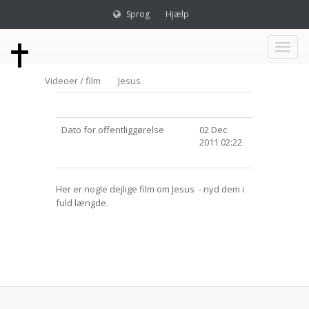
Sprog
Hjælp
Toggl
Videoer / film
Jesus
naviga
Dato for offentliggørelse
02 Dec
2011 02:22
Her er nogle dejlige film om Jesus - nyd dem i
fuld længde.