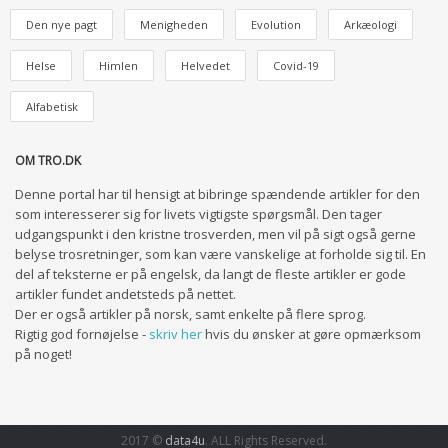
Den nye pagt
Menigheden
Evolution
Arkæologi
Helse
Himlen
Helvedet
Covid-19
Alfabetisk
OM TRO.DK
Denne portal har til hensigt at bibringe spændende artikler for den
som interesserer sig for livets vigtigste spørgsmål. Den tager
udgangspunkt i den kristne trosverden, men vil på sigt også gerne
belyse trosretninger, som kan være vanskelige at forholde sig til. En
del af teksterne er på engelsk, da langt de fleste artikler er gode
artikler fundet andetsteds på nettet.
Der er også artikler på norsk, samt enkelte på flere sprog.
Rigtig god fornøjelse -
skriv her
hvis du ønsker at gøre opmærksom
på noget!
2017 ©
data4u
. ALL Rights Reserved.