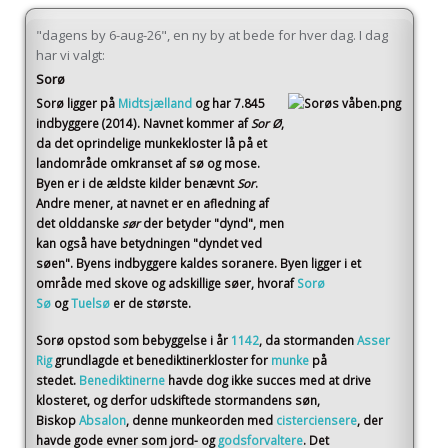
"dagens by 6-aug-26", en ny by at bede for hver dag. I dag
har vi valgt:
Sorø
Sorø
ligger på
Midtsjælland
og har 7.845
indbyggere (2014)
. Navnet kommer af
Sor Ø
,
da det oprindelige munkekloster lå på et
landområde omkranset af sø og mose.
Byen er i de ældste kilder benævnt
Sor
.
Andre mener, at navnet er en afledning af
det olddanske
sør
der betyder "dynd", men
kan også have betydningen "dyndet ved
søen". Byens indbyggere kaldes soranere. Byen ligger i et
område med skove og adskillige søer, hvoraf
Sorø
Sø
og
Tuelsø
er de største.
Sorø opstod som bebyggelse i år
1142
, da stormanden
Asser
Rig
grundlagde et benediktinerkloster for
munke
på
stedet.
Benediktinerne
havde dog ikke succes med at drive
klosteret, og derfor udskiftede stormandens søn,
Biskop
Absalon
, denne munkeorden med
cisterciensere
, der
havde gode evner som jord- og
godsforvaltere
. Det