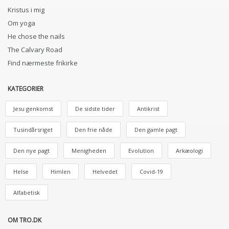
Kristus i mig
Om yoga
He chose the nails
The Calvary Road
Find nærmeste frikirke
KATEGORIER
Jesu genkomst
De sidste tider
Antikrist
Tusindårsriget
Den frie nåde
Den gamle pagt
Den nye pagt
Menigheden
Evolution
Arkæologi
Helse
Himlen
Helvedet
Covid-19
Alfabetisk
OM TRO.DK