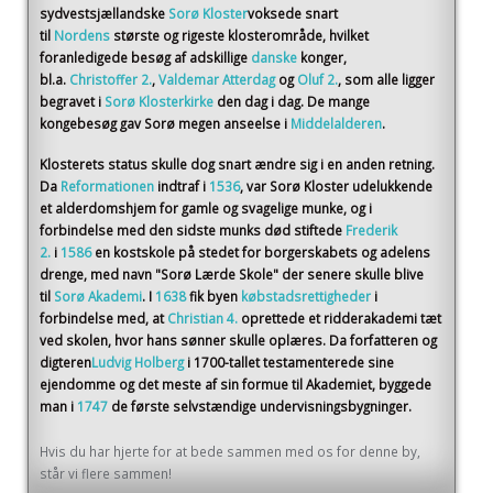
sydvestsjællandske
Sorø Kloster
voksede snart
til
Nordens
største og rigeste klosterområde, hvilket
foranledigede besøg af adskillige
danske
konger,
bl.a.
Christoffer 2.
,
Valdemar Atterdag
og
Oluf 2.
, som alle ligger
begravet i
Sorø Klosterkirke
den dag i dag. De mange
kongebesøg gav Sorø megen anseelse i
Middelalderen
.
Klosterets status skulle dog snart ændre sig i en anden retning.
Da
Reformationen
indtraf i
1536
, var Sorø Kloster udelukkende
et alderdomshjem for gamle og svagelige munke, og i
forbindelse med den sidste munks død stiftede
Frederik
2.
i
1586
en kostskole på stedet for borgerskabets og adelens
drenge, med navn "Sorø Lærde Skole" der senere skulle blive
til
Sorø Akademi
. I
1638
fik byen
købstadsrettigheder
i
forbindelse med, at
Christian 4.
oprettede et ridderakademi tæt
ved skolen, hvor hans sønner skulle oplæres. Da forfatteren og
digteren
Ludvig Holberg
i 1700-tallet testamenterede sine
ejendomme og det meste af sin formue til Akademiet, byggede
man i
1747
de første selvstændige undervisningsbygninger.
Hvis du har hjerte for at bede sammen med os for denne by,
står vi flere sammen!