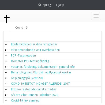
Sprog
Hjælp
Toggl
Covid-19
naviga
Titel
Epidemilov fjerner dine rettigheder
Virker mundbind / visir overhovedet?
PCR -Testmetoden
Domstol: PCR-test upålidelig
Vacciner, forskning, dokumentarer - generel info
Behandling med Klorokin og Hydroxyklorokin
Alt planlagt på Event 201
COVID-19 TESTKIT INDKØBT ALLEREDE I 2017
Kritiske røster i de danske medier
Af Lars Vibe-Hansen - oktober 2020
Covid-19 link samling